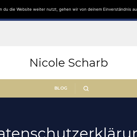
 du die Website weiter nutzt, gehen wir von deinem Einverständnis au
r das Wohlfühlleben auf allen Ebenen
Mehr erfahr
Nicole Scharb
BLOG
atenschutzerkläru