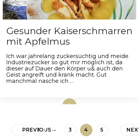
Gesunder Kaiserschmarren
mit Apfelmus
Ich war jahrelang zuckersüchtig und meide
Industriezucker so gut mir möglich ist, da
dieser auf Dauer den Körper u& auch den
Geist angreift und krank macht. Gut
manchmal nasche ich …
weiterlesen
Seitennummerierung
…
PAGE
PAGE
PAGE
PAGE
PREVIOUS
1
3
4
5
NEX